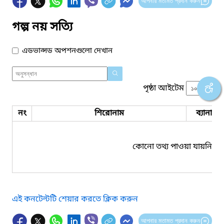
আপনার মতামত প্রদান করুন
গল্প নয় সত্যি
এডভান্সড অপশনগুলো দেখান
পৃষ্ঠা আইটেম
নং
শিরোনাম
ব্যানার 
কোনো তথ্য পাওয়া যায়নি।
এই কনটেন্টটি শেয়ার করতে ক্লিক করুন
আপনার মতামত প্রদান করুন