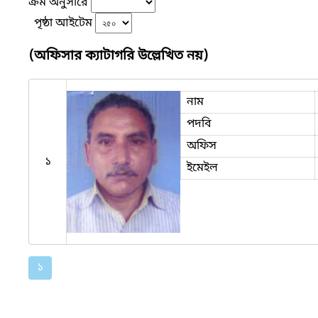
ক্রম অনুসারে
পৃষ্ঠা আইটেম
(অফিসার ক্যাটাগরি উল্লেখিত নয়)
নাম
পদবি
অফিস
১
ইমেইল
১