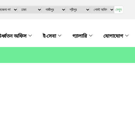
দেখুন
র্ধ্বতন অফিস
ই-সেবা
গ্যালারি
যোগাযোগ