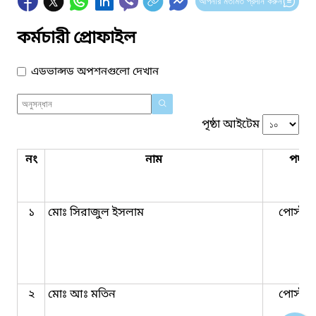
আপনার মতামত প্রদান করুন
কর্মচারী প্রোফাইল
এডভান্সড অপশনগুলো দেখান
পৃষ্ঠা আইটেম
নং
নাম
পদবি
১
মোঃ সিরাজুল ইসলাম
পোস্টম্য
২
মোঃ আঃ মতিন
পোস্টম্য