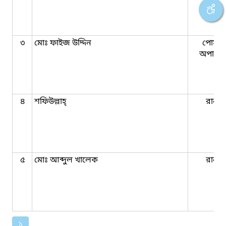
৩
মোঃ ফাইজ উদ্দিন
পোস্টা
অপারে
৪
শফিউল্লাহ্‌
রানার
৫
মোঃ আব্দুল খালেক
রানার
১