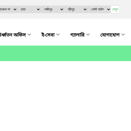
দেখুন
র্ধ্বতন অফিস
ই-সেবা
গ্যালারি
যোগাযোগ