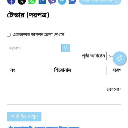
আপনার মতামত প্রদান করুন
টেন্ডার (দরপত্র)
এডভান্সড অপশনগুলো দেখান
পৃষ্ঠা আইটেম
নং
শিরোনাম
দরপত্র 
কোনো তথ্য
আর্কাইভ দেখুন